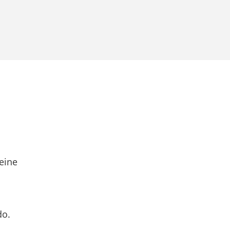
eine
do.