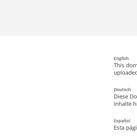
English
This dom
uploaded
Deutsch
Diese Do
Inhalte h
Español
Esta pág